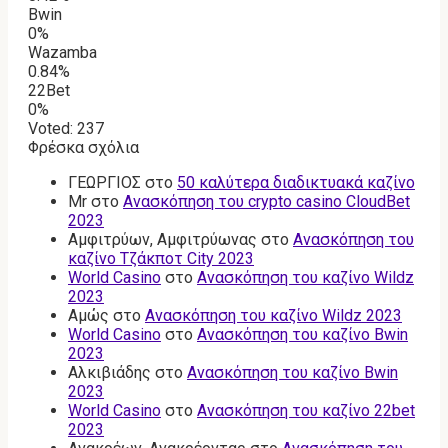
Bwin
0%
Wazamba
0.84%
22Bet
0%
Voted:
237
Φρέσκα σχόλια
ΓΕΩΡΓΙΟΣ
στο
50 καλύτερα διαδικτυακά καζίνο
Mr
στο
Ανασκόπηση του crypto casino CloudBet
2023
Αμφιτρύων, Αμφιτρύωνας
στο
Ανασκόπηση του
καζίνο Τζάκποτ City 2023
World Casino
στο
Ανασκόπηση του καζίνο Wildz
2023
Αμώς
στο
Ανασκόπηση του καζίνο Wildz 2023
World Casino
στο
Ανασκόπηση του καζίνο Bwin
2023
Αλκιβιάδης
στο
Ανασκόπηση του καζίνο Bwin
2023
World Casino
στο
Ανασκόπηση του καζίνο 22bet
2023