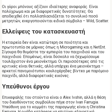
Οι γύροι μπόνους αξίζουν ιδιαίτερης αναφοράς. Είναι
πολύχρωμα και με διαφορετικές δυνατότητες. Θα
αποδειχθεί ότι πολλαπλασιάζεται το συνολικό ποσό
μετρητών, ενεργοποιούνται ειδικά σύμβολα – Wild, Scatter.
Ελλείψεις του κατασκευαστή
Η εταιρεία δεν είναι κατώτερη σε ποιότητα και
πρωτοτυπία σε μάρκες όπως η Microgaming και η NetEnt.
Σίγουρα θα θυμάστε την εμπειρία του παιχνιδιού και του
παιχνιδιού. Επομένως, είναι δύσκολο να ξεχωρίσουμε
τουλάχιστον ένα μειονέκτημα. Οι περισσότερες από τις
κριτικές είναι θετικές, αλλά υπάρχει ένα μειονέκτημα –
αρκετοί πανομοιότυποι κουλοχέρηδες βίντεο με παρόμοιο
παιχνίδι, αλλά διαφορετικές εικόνες.
Υπεύθυνοι έργου
Επικεφαλής του στούντιο είναι ο Alex Ivshin, αλλά η θέση
του διευθύνοντος συμβούλου πήγε στον Ivan Farrugia.
Υπεύθυνη για το κομμάτι της παραγωγής είναι η Christina
Farrugia. Η ομάδα κατάφερε να επιτύχει εξαιρετικά