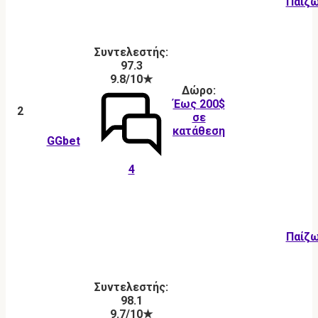
Παίζ
Συντελεστής:
97.3
9.8/10★
Δώρο:
Έως 200$
2
σε
κατάθεση
GGbet
4
Παίζ
Συντελεστής:
98.1
9.7/10★