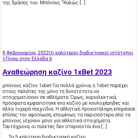
της δράσης του. Μπόνους “Καλώς […]
9 Φεβρουαρίου, 2022
Οι καλύτεροι διαδικτυακοί ιστότοποι
τζόγου στην Ελλάδα
6
Αναθεώρηση καζίνο 1xBet 2023
μπόνους καζίνο 1xbet Για πολλά χρόνια, η 1xbet παρέχει
στους πελάτες της μόνο τη δυνατότητα να
στοιχηματίσουν σε αθλήματα. Όμως, κυριολεκτικά,
πρόσφατα εμφανίστηκε ένα καζίνο με κουλοχέρηδες και
άλλα τυχερά παιχνίδια. Η αθλητική προκατάληψη επηρέασε
επίσης την αφοσίωση, επομένως τα περισσότερα από τα
μπόνους ισχύουν μόνο για αθλητικά στοιχήματα.
Ταυτόχρονα, οι παίκτες δεν στερούνται ένα […]
Τα 5 καλύτερα διαδικτυακά καζίνο