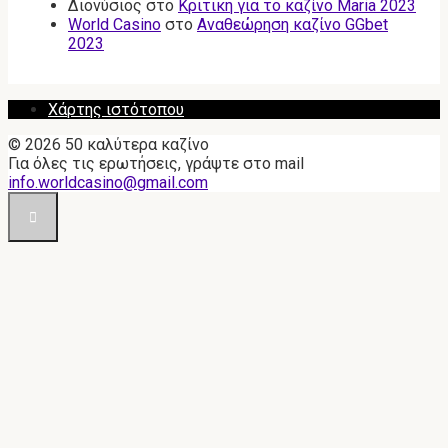
Διονύσιος
στο
Κριτική για το καζίνο Maria 2023
World Casino
στο
Αναθεώρηση καζίνο GGbet
2023
Χάρτης ιστότοπου
© 2026 50 καλύτερα καζίνο
Για όλες τις ερωτήσεις, γράψτε στο mail
info.worldcasino@gmail.com