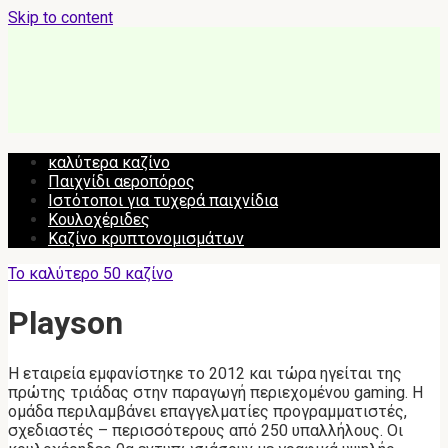
Skip to content
καλύτερα καζίνο
Παιχνίδι αεροπόρος
Ιστότοποι για τυχερά παιχνίδια
Κουλοχέριδες
Καζίνο κρυπτονομισμάτων
Το καλύτερο 50 καζίνο
Playson
Η εταιρεία εμφανίστηκε το 2012 και τώρα ηγείται της
πρώτης τριάδας στην παραγωγή περιεχομένου gaming. Η
ομάδα περιλαμβάνει επαγγελματίες προγραμματιστές,
σχεδιαστές – περισσότερους από 250 υπαλλήλους. Οι