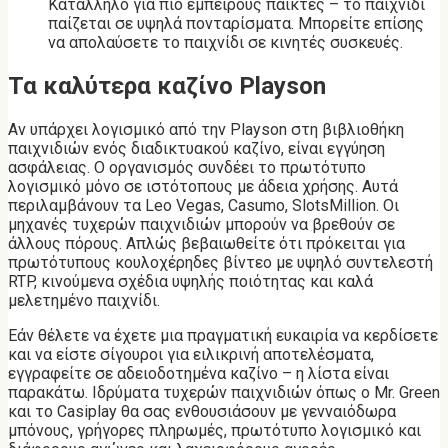
Κατάλληλο για πιο έμπειρους παίκτες – το παιχνίδι
παίζεται σε υψηλά πονταρίσματα. Μπορείτε επίσης
να απολαύσετε το παιχνίδι σε κινητές συσκευές.
Τα καλύτερα καζίνο Playson
Αν υπάρχει λογισμικό από την Playson στη βιβλιοθήκη
παιχνιδιών ενός διαδικτυακού καζίνο, είναι εγγύηση
ασφάλειας. Ο οργανισμός συνδέει το πρωτότυπο
λογισμικό μόνο σε ιστότοπους με άδεια χρήσης. Αυτά
περιλαμβάνουν τα Leo Vegas, Casumo, SlotsMillion. Οι
μηχανές τυχερών παιχνιδιών μπορούν να βρεθούν σε
άλλους πόρους. Απλώς βεβαιωθείτε ότι πρόκειται για
πρωτότυπους κουλοχέρηδες βίντεο με υψηλό συντελεστή
RTP, κινούμενα σχέδια υψηλής ποιότητας και καλά
μελετημένο παιχνίδι.
Εάν θέλετε να έχετε μια πραγματική ευκαιρία να κερδίσετε
και να είστε σίγουροι για ειλικρινή αποτελέσματα,
εγγραφείτε σε αδειοδοτημένα καζίνο – η λίστα είναι
παρακάτω. Ιδρύματα τυχερών παιχνιδιών όπως ο Mr. Green
και το Casiplay θα σας ενθουσιάσουν με γενναιόδωρα
μπόνους, γρήγορες πληρωμές, πρωτότυπο λογισμικό και