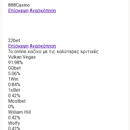
888Casino
Επίσκεψη
Ανασκόπηση
22bet
Επίσκεψη
Ανασκόπηση
Το online καζίνο με τις καλύτερες κριτικές
Vulkan Vegas
91.98%
GGbet
5.06%
1Win
0.84%
1xBet
0.42%
Mostbet
0%
William Hill
0.42%
Wolfy
0.42%