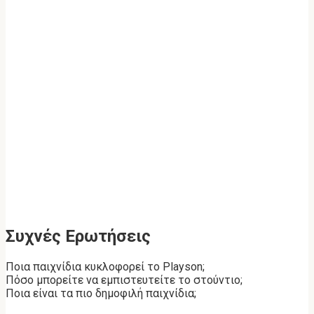
Συχνές Ερωτήσεις
Ποια παιχνίδια κυκλοφορεί το Playson;
Πόσο μπορείτε να εμπιστευτείτε το στούντιο;
Ποια είναι τα πιο δημοφιλή παιχνίδια;