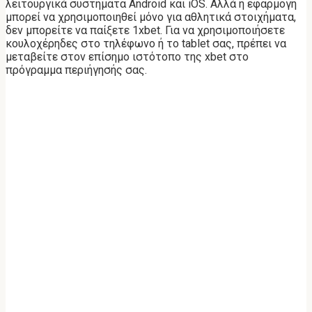
λειτουργικά συστήματα Android και iOS. Αλλά η εφαρμογή
μπορεί να χρησιμοποιηθεί μόνο για αθλητικά στοιχήματα,
δεν μπορείτε να παίξετε 1xbet. Για να χρησιμοποιήσετε
κουλοχέρηδες στο τηλέφωνο ή το tablet σας, πρέπει να
μεταβείτε στον επίσημο ιστότοπο της xbet στο
πρόγραμμα περιήγησής σας.