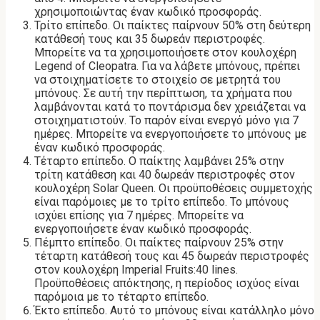
χρησιμοποιώντας έναν κωδικό προσφοράς.
Τρίτο επίπεδο. Οι παίκτες παίρνουν 50% στη δεύτερη
κατάθεσή τους και 35 δωρεάν περιστροφές.
Μπορείτε να τα χρησιμοποιήσετε στον κουλοχέρη
Legend of Cleopatra. Για να λάβετε μπόνους, πρέπει
να στοιχηματίσετε το στοιχείο σε μετρητά του
μπόνους. Σε αυτή την περίπτωση, τα χρήματα που
λαμβάνονται κατά το ποντάρισμα δεν χρειάζεται να
στοιχηματιστούν. Το παρόν είναι ενεργό μόνο για 7
ημέρες. Μπορείτε να ενεργοποιήσετε το μπόνους με
έναν κωδικό προσφοράς.
Τέταρτο επίπεδο. Ο παίκτης λαμβάνει 25% στην
τρίτη κατάθεση και 40 δωρεάν περιστροφές στον
κουλοχέρη Solar Queen. Οι προϋποθέσεις συμμετοχής
είναι παρόμοιες με το τρίτο επίπεδο. Το μπόνους
ισχύει επίσης για 7 ημέρες. Μπορείτε να
ενεργοποιήσετε έναν κωδικό προσφοράς.
Πέμπτο επίπεδο. Οι παίκτες παίρνουν 25% στην
τέταρτη κατάθεσή τους και 45 δωρεάν περιστροφές
στον κουλοχέρη Imperial Fruits:40 lines.
Προϋποθέσεις απόκτησης, η περίοδος ισχύος είναι
παρόμοια με το τέταρτο επίπεδο.
Έκτο επίπεδο. Αυτό το μπόνους είναι κατάλληλο μόνο