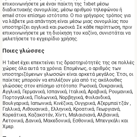
επικοινωνήσετε με έναν παίκτη της 1xbet μέσω
διαδικτυακής συνομιλίας, μέσω αριθμού τηλεφώνου ή
email στον επίσημο ιστότοπο. Ο πιο γρήγορος τρόπος για
να λάβετε μια απάντηση είναι μέσω μιας συνομιλίας που
υποστηρίζει αγγλικά και ρωσικά. Σε κάθε περίπτωση, πριν
επικοινωνήσετε με τη διοίκηση του καζίνο, συνιστάται να
μελετήσετε το εγχειρίδιο χρήσης.
Ποιες γλώσσες
Η 1xbet έχει επεκτείνει τις δραστηριότητές της σε πολλές
χώρες όλα αυτά τα χρόνια. Επομένως, ο αριθμός των
υποστηριζόμενων γλωσσών είναι αρκετά μεγάλος. Έτσι, οι
παίκτες μπορούν να επιλέξουν μία από τις ακόλουθες
γλώσσες στον επίσημο ιστότοπο: Ρωσικά, Ουκρανικά,
Αγγλικά, Γερμανικά, Ισπανικά, Ιταλικά, Αραβικά, Ρουμανικά,
Πορτογαλικά, Πολωνικά, Νορβηγικά, Φινλανδικά,
Βουλγαρικά, Ιαπωνικά, Κινέζικα, Ουγγρικά, Αζερμπαϊτζάν ,
Γαλλικά, Λιθουανικά , Ελληνικά, Κροατικά, Γεωργιανά,
Κορεάτικα, Καζακστάν, Χίντι, Μαλαισιανά, Αλβανικά,
Λετονικά, Δανικά, Μακεδονικά, Εσθονικά, Μπενγκάλι και
Χμερ.