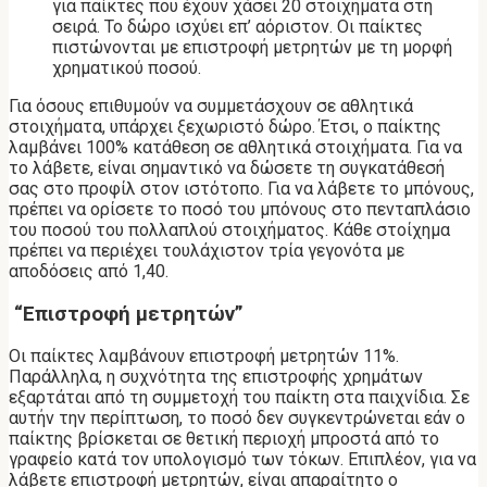
για παίκτες που έχουν χάσει 20 στοιχήματα στη
σειρά. Το δώρο ισχύει επ’ αόριστον. Οι παίκτες
πιστώνονται με επιστροφή μετρητών με τη μορφή
χρηματικού ποσού.
Για όσους επιθυμούν να συμμετάσχουν σε αθλητικά
στοιχήματα, υπάρχει ξεχωριστό δώρο. Έτσι, ο παίκτης
λαμβάνει 100% κατάθεση σε αθλητικά στοιχήματα. Για να
το λάβετε, είναι σημαντικό να δώσετε τη συγκατάθεσή
σας στο προφίλ στον ιστότοπο. Για να λάβετε το μπόνους,
πρέπει να ορίσετε το ποσό του μπόνους στο πενταπλάσιο
του ποσού του πολλαπλού στοιχήματος. Κάθε στοίχημα
πρέπει να περιέχει τουλάχιστον τρία γεγονότα με
αποδόσεις από 1,40.
“Επιστροφή μετρητών”
Οι παίκτες λαμβάνουν επιστροφή μετρητών 11%.
Παράλληλα, η συχνότητα της επιστροφής χρημάτων
εξαρτάται από τη συμμετοχή του παίκτη στα παιχνίδια. Σε
αυτήν την περίπτωση, το ποσό δεν συγκεντρώνεται εάν ο
παίκτης βρίσκεται σε θετική περιοχή μπροστά από το
γραφείο κατά τον υπολογισμό των τόκων. Επιπλέον, για να
λάβετε επιστροφή μετρητών, είναι απαραίτητο ο