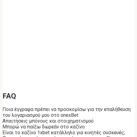
FAQ
Ποια έγγραφα πρέπει να προσκομίσω για την επαλήθευση
του λογαριασμού μου στο onexBet
Απαιτήσεις μπόνους και στοιχηματισμού
Μπορώ να παίξω δωρεάν στο καζίνο
Είναι το καζίνο 1xbet κατάλληλο για κινητές συσκευές;