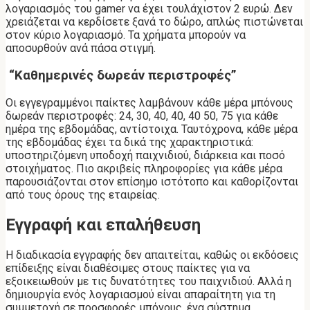
λογαριασμός του gamer να έχει τουλάχιστον 2 ευρώ. Δεν
χρειάζεται να κερδίσετε ξανά το δώρο, απλώς πιστώνεται
στον κύριο λογαριασμό. Τα χρήματα μπορούν να
αποσυρθούν ανά πάσα στιγμή.
“Καθημερινές δωρεάν περιστροφές”
Οι εγγεγραμμένοι παίκτες λαμβάνουν κάθε μέρα μπόνους
δωρεάν περιστροφές: 24, 30, 40, 40, 40 50, 75 για κάθε
ημέρα της εβδομάδας, αντίστοιχα. Ταυτόχρονα, κάθε μέρα
της εβδομάδας έχει τα δικά της χαρακτηριστικά:
υποστηριζόμενη υποδοχή παιχνιδιού, διάρκεια και ποσό
στοιχήματος. Πιο ακριβείς πληροφορίες για κάθε μέρα
παρουσιάζονται στον επίσημο ιστότοπο και καθορίζονται
από τους όρους της εταιρείας.
Εγγραφή και επαλήθευση
Η διαδικασία εγγραφής δεν απαιτείται, καθώς οι εκδόσεις
επίδειξης είναι διαθέσιμες στους παίκτες για να
εξοικειωθούν με τις δυνατότητες του παιχνιδιού. Αλλά η
δημιουργία ενός λογαριασμού είναι απαραίτητη για τη
συμμετοχή σε προσφορές μπόνους, ένα σύστημα