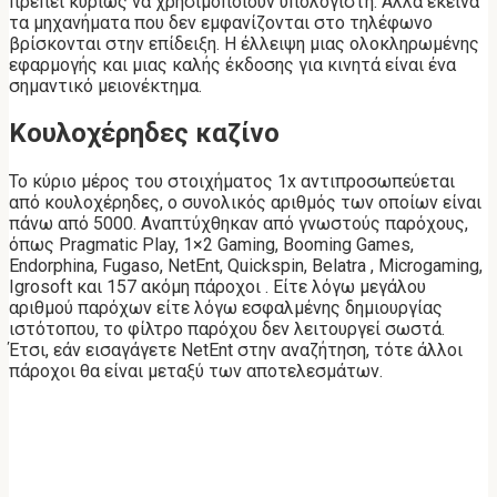
πρέπει κυρίως να χρησιμοποιούν υπολογιστή. Αλλά εκείνα
τα μηχανήματα που δεν εμφανίζονται στο τηλέφωνο
βρίσκονται στην επίδειξη. Η έλλειψη μιας ολοκληρωμένης
εφαρμογής και μιας καλής έκδοσης για κινητά είναι ένα
σημαντικό μειονέκτημα.
Κουλοχέρηδες καζίνο
Το κύριο μέρος του στοιχήματος 1x αντιπροσωπεύεται
από κουλοχέρηδες, ο συνολικός αριθμός των οποίων είναι
πάνω από 5000. Αναπτύχθηκαν από γνωστούς παρόχους,
όπως Pragmatic Play, 1×2 Gaming, Booming Games,
Endorphina, Fugaso, NetEnt, Quickspin, Belatra , Microgaming,
Igrosoft και 157 ακόμη πάροχοι . Είτε λόγω μεγάλου
αριθμού παρόχων είτε λόγω εσφαλμένης δημιουργίας
ιστότοπου, το φίλτρο παρόχου δεν λειτουργεί σωστά.
Έτσι, εάν εισαγάγετε NetEnt στην αναζήτηση, τότε άλλοι
πάροχοι θα είναι μεταξύ των αποτελεσμάτων.