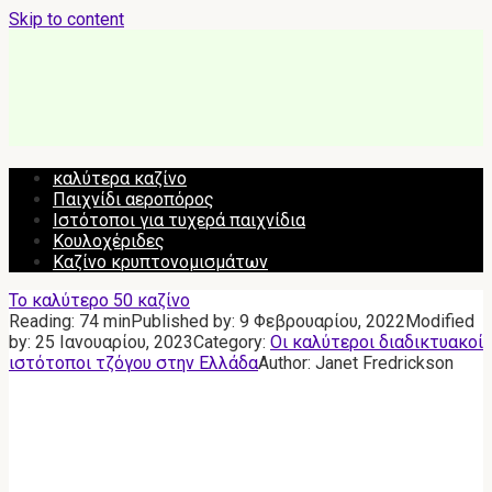
Skip to content
καλύτερα καζίνο
Παιχνίδι αεροπόρος
Ιστότοποι για τυχερά παιχνίδια
Κουλοχέριδες
Καζίνο κρυπτονομισμάτων
Το καλύτερο 50 καζίνο
Reading:
74 min
Published by:
9 Φεβρουαρίου, 2022
Modified
by:
25 Ιανουαρίου, 2023
Category:
Οι καλύτεροι διαδικτυακοί
ιστότοποι τζόγου στην Ελλάδα
Author:
Janet Fredrickson