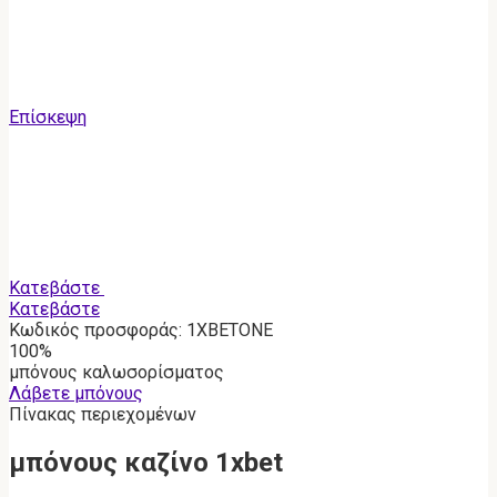
Επίσκεψη
Κατεβάστε
Κατεβάστε
Κωδικός προσφοράς: 1XBETONE
100%
μπόνους καλωσορίσματος
Λάβετε μπόνους
Πίνακας περιεχομένων
μπόνους καζίνο 1xbet