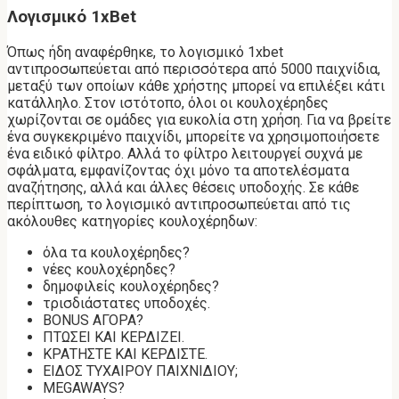
Λογισμικό 1xBet
Όπως ήδη αναφέρθηκε, το λογισμικό 1xbet
αντιπροσωπεύεται από περισσότερα από 5000 παιχνίδια,
μεταξύ των οποίων κάθε χρήστης μπορεί να επιλέξει κάτι
κατάλληλο. Στον ιστότοπο, όλοι οι κουλοχέρηδες
χωρίζονται σε ομάδες για ευκολία στη χρήση. Για να βρείτε
ένα συγκεκριμένο παιχνίδι, μπορείτε να χρησιμοποιήσετε
ένα ειδικό φίλτρο. Αλλά το φίλτρο λειτουργεί συχνά με
σφάλματα, εμφανίζοντας όχι μόνο τα αποτελέσματα
αναζήτησης, αλλά και άλλες θέσεις υποδοχής. Σε κάθε
περίπτωση, το λογισμικό αντιπροσωπεύεται από τις
ακόλουθες κατηγορίες κουλοχέρηδων:
όλα τα κουλοχέρηδες?
νέες κουλοχέρηδες?
δημοφιλείς κουλοχέρηδες?
τρισδιάστατες υποδοχές.
BONUS ΑΓΟΡΑ?
ΠΤΩΣΕΙ ΚΑΙ ΚΕΡΔΙΖΕΙ.
ΚΡΑΤΗΣΤΕ ΚΑΙ ΚΕΡΔΙΣΤΕ.
ΕΙΔΟΣ ΤΥΧΑΙΡΟΥ ΠΑΙΧΝΙΔΙΟΥ;
MEGAWAYS?