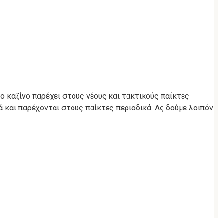
ο καζίνο παρέχει στους νέους και τακτικούς παίκτες
 και παρέχονται στους παίκτες περιοδικά. Ας δούμε λοιπόν