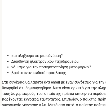
καταλήξουμε σε μια σύνδεση?
Διεύθυνση ηλεκτρονικού ταχυδρομείου;
νόμισμα για την πραγματοποίηση μεταφορών?
βρείτε έναν κωδικό πρόσβασης.
Στη συνέχεια θα λάβετε ένα email με έναν σύνδεσμο για τη
θεωρηθεί ότι δημιουργήθηκε. Αυτό είναι αρκετό για την πλή
τους λογαριασμούς του, ο παίκτης πρέπει επίσης να περάσε
παρέχοντας έγγραφα ταυτότητας. Επιπλέον, ο παίκτης πρέπε
ημερομηνία γέννησης κ.λπ. Μετά από αυτό, ο παίκτης πρέπε