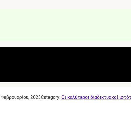
 Φεβρουαρίου, 2023
Category:
Οι καλύτεροι διαδικτυακοί ιστό