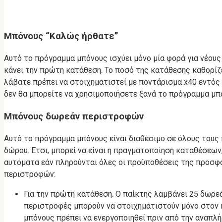
Μπόνους “Καλώς ήρθατε”
Αυτό το πρόγραμμα μπόνους ισχύει μόνο μία φορά για νέους 
κάνει την πρώτη κατάθεση. Το ποσό της κατάθεσης καθορίζ
λάβατε πρέπει να στοιχηματιστεί με ποντάρισμα x40 εντό
δεν θα μπορείτε να χρησιμοποιήσετε ξανά το πρόγραμμα μπ
Μπόνους δωρεάν περιστροφών
Αυτό το πρόγραμμα μπόνους είναι διαθέσιμο σε όλους τους 
δώρου. Έτσι, μπορεί να είναι η πραγματοποίηση καταθέσεων
αυτόματα εάν πληρούνται όλες οι προϋποθέσεις της προσφο
περιστροφών:
Για την πρώτη κατάθεση. Ο παίκτης λαμβάνει 25 δωρε
περιστροφές μπορούν να στοιχηματιστούν μόνο στον κ
μπόνους πρέπει να ενεργοποιηθεί πριν από την αναπλ