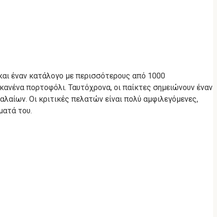
 και έναν κατάλογο με περισσότερους από 1000
κανένα πορτοφόλι. Ταυτόχρονα, οι παίκτες σημειώνουν έναν
λαίων. Οι κριτικές πελατών είναι πολύ αμφιλεγόμενες,
ματά του.