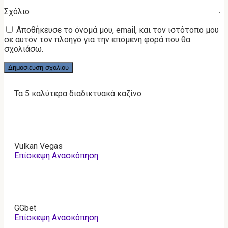
Σχόλιο
Αποθήκευσε το όνομά μου, email, και τον ιστότοπο μου
σε αυτόν τον πλοηγό για την επόμενη φορά που θα
σχολιάσω.
Τα 5 καλύτερα διαδικτυακά καζίνο
Vulkan Vegas
Επίσκεψη
Ανασκόπηση
GGbet
Επίσκεψη
Ανασκόπηση