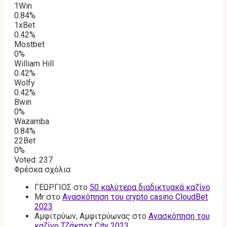
1Win
0.84%
1xBet
0.42%
Mostbet
0%
William Hill
0.42%
Wolfy
0.42%
Bwin
0%
Wazamba
0.84%
22Bet
0%
Voted:
237
Φρέσκα σχόλια
ΓΕΩΡΓΙΟΣ
στο
50 καλύτερα διαδικτυακά καζίνο
Mr
στο
Ανασκόπηση του crypto casino CloudBet
2023
Αμφιτρύων, Αμφιτρύωνας
στο
Ανασκόπηση του
καζίνο Τζάκποτ City 2023