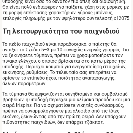
υποδοχής είναι όσο το δυνατόν πιο απλή και διαισθητική.
Θα είναι πολύ ενδιαφέρον να παίξετε, χάρη στις μάρκες με
τη μορφή επέκτασης χαρακτήρων, γύρους μπόνους,
επιλογές πληρωμής με τον υψηλότερο συντελεστή x12075.
Τη λειτουργικότητα του παιχνιδιού
Το πεδίο παιχνιδιού είναι παραδοσιακό: ο παίκτης θα
ανοίξει το Σχέδιο 5–3 με 10 συνεχώς ενεργές γραμμές. Για
να ξεκινήσετε τύμπανα, πρέπει να χρησιμοποιήσετε τον
πίνακα ελέγχου, ο οποίος βρίσκεται στο κάτω μέρος της
υποδοχής. Περιέχει κουμπιά για ενεργοποίηση στοιχείων,
εκκίνησης, ρυθμίσεις. Το τελευταίο σας επιτρέπει να
ορίσετε το επίπεδο ήχου, ποιότητας αναπαραγωγής,
άλλων παραμέτρων.
Τα τύμπανα θα εμφανίζονται συνηθισμένο και συμβολισμό
βραβείων, η υποδοχή περιέχει μια κλίμακα προόδου και μια
σειρά frispins. Για να σχηματίσετε νικητές συνδυασμούς,
πρέπει να συναρμολογήσετε μια αλυσίδα από τις ίδιες
εικόνες, ξεκινώντας από την πρώτη σειρά. Δεν υπάρχουν
πιθανότητες παιχνιδιών, δεν υπάρχει τζάκποτ.