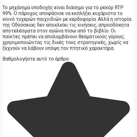
Το μηχάνημα υποδοχής είναι διάσημο για το ρεκόρ RTP
99%. Ο πάροχος αποφάσισε να εκπλήξει ευχάριστα το
κοινό τυχερών παιχνιδιών με κερδοφορία. Αλλά η ιστορία
της Οδύσσειας δεν αποκλείει τις κινήσεις, απροσδόκητα
αποτελέσματα στον αγώνα πίσω από το βιβλίο. Οι
παίκτες πρέπει να απολαμβάνουν θεαματικούς γύρους,
χρησιμοποιώντας τις δικές τους στρατηγικές, χωρίς να
ξεχνούν να λάβουν υπόψη τον πτητικό χαρακτήρα.
Βαθμολογήστε αυτό το άρθρο