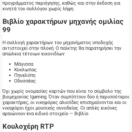
προγράμματος περιήγησης, καθώς και στην έκδοση για
κινητά του συλλόγου χωρίς λήψη.
Βιβλίο χαρακτήρων μηχανής ομιλίας
99
Η συλλογή χαρακτήρων του μηχανήματος υποδοχής
αντιστοιχεί στην πλοκή. Ο παίκτης θα παρατηρήσει την
απώλεια τέτοιων εικονιδίων:
Μάγισσα
Κύκλωπας
Πηνελόπη
Οδυσσέας
Όχι χωρίς ονομασίες καρτών που είναι το σύμβολο της
βιομηχανίας Igaming. Όταν συμπίπτουν δύο ή περισσότεροι
χαρακτήρες, οι νικηφόρες αλυσίδες επισημαίνονται και οι
νικηφόροι ήχοι μουσικής συνοδείας. Οι απλές εικόνες
αραιώνουν ένα ειδικό στοιχείο — Βιβλίο.
Κουλοχέρη RTP