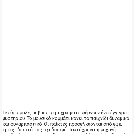
Σκούρο μπλε, μοβ και γκρι χρώματα φέρνουν ένα άγγιγμα
μυστηρίου. Το μουσικό κομμάτι κάνει το παιχνίδι δυναμικό
και συναρπαστικό. Οι παίκτες προσελκύονται από εφέ,
τρεις -διαστάσεις σχεδιασμό. Ταυτόχρονα, η μηχανή