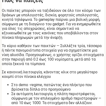
Πώς να παίξεις
Οι παίκτες μπορούν να ταξιδεύουν σε όλο τον κόσμο των
δράκων με υπολογιστές, δισκία, φορητούς υπολογιστές,
κινητά τηλέφωνα. Το gameplay παίρνει μια βολική μορφή,
σύμφωνα με τη διαγώνιο του gadget. Για να ενημερωθείτε
για όλες τις αποχρώσεις, είναι σημαντικό να
εξοικειωθείτε με τους κανόνες που υποβάλλονται στον
πίνακα πληρωμών μετά την έναρξη.
Το κύριο καθήκον των παικτών — Συλλέξτε τρία, τέσσερα
ή πέντε πανομοιότυπα στοιχεία για να σχηματίσετε μια
νίκη αλυσίδα. Προηγουμένως, ο χρήστης ορίζει στοιχήματα
στην περιοχή από 0.2 έως 100 νομίσματα, μετά από τα
οποία ξεκινά τα τύμπανα:
Σε κανονική λειτουργία, κάνοντας κλικ στο μεγαλύτερο
κουμπί στον πίνακα ελέγχου
Στο demo -regime, πατώντας ένα πλήκτρο που
βρίσκεται δίπλα στο προηγούμενο
Σε αυτόματη λειτουργία, η πλάτη περιστρέφεται,
σύμφωνα με τον επιλεγμένο αριθμό περιστροφών —
από 10 έως 1000. Τα στοιχήματα δεν αλλάζουν.