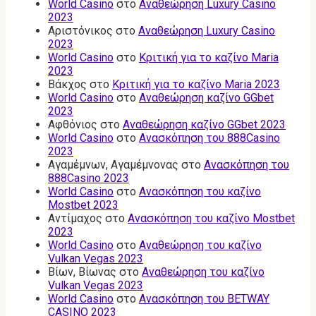
World Casino
στο
Αναθεώρηση Luxury Casino
2023
Αριστόνικος
στο
Αναθεώρηση Luxury Casino
2023
World Casino
στο
Κριτική για το καζίνο Maria
2023
Βάκχος
στο
Κριτική για το καζίνο Maria 2023
World Casino
στο
Αναθεώρηση καζίνο GGbet
2023
Αφθόνιος
στο
Αναθεώρηση καζίνο GGbet 2023
World Casino
στο
Ανασκόπηση του 888Casino
2023
Aγαμέμνων, Αγαμέμνονας
στο
Ανασκόπηση του
888Casino 2023
World Casino
στο
Ανασκόπηση του καζίνο
Mostbet 2023
Αντίμαχος
στο
Ανασκόπηση του καζίνο Mostbet
2023
World Casino
στο
Αναθεώρηση του καζίνο
Vulkan Vegas 2023
Βίων, Βίωνας
στο
Αναθεώρηση του καζίνο
Vulkan Vegas 2023
World Casino
στο
Ανασκόπηση του BETWAY
CASINO 2023