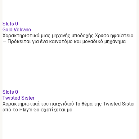
Slots
0
Gold Volcano
Χαρακτηριστικά μιας μηχανής υποδοχής Χρυσό ηφαίστειο
— Πρόκειται για ένα καινοτόμο και μοναδικό μηχάνημα
Slots
0
Twisted Sister
Χαρακτηριστικά του παιχνιδιού Το θέμα της Twisted Sister
από το Play’n Go σχετίζεται με