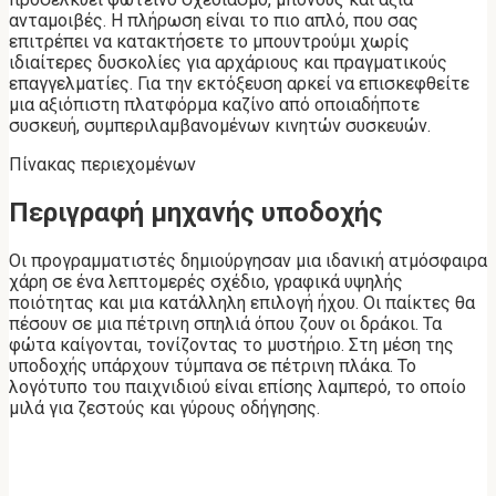
ανταμοιβές. Η πλήρωση είναι το πιο απλό, που σας
επιτρέπει να κατακτήσετε το μπουντρούμι χωρίς
ιδιαίτερες δυσκολίες για αρχάριους και πραγματικούς
επαγγελματίες. Για την εκτόξευση αρκεί να επισκεφθείτε
μια αξιόπιστη πλατφόρμα καζίνο από οποιαδήποτε
συσκευή, συμπεριλαμβανομένων κινητών συσκευών.
Πίνακας περιεχομένων
Περιγραφή μηχανής υποδοχής
Οι προγραμματιστές δημιούργησαν μια ιδανική ατμόσφαιρα
χάρη σε ένα λεπτομερές σχέδιο, γραφικά υψηλής
ποιότητας και μια κατάλληλη επιλογή ήχου. Οι παίκτες θα
πέσουν σε μια πέτρινη σπηλιά όπου ζουν οι δράκοι. Τα
φώτα καίγονται, τονίζοντας το μυστήριο. Στη μέση της
υποδοχής υπάρχουν τύμπανα σε πέτρινη πλάκα. Το
λογότυπο του παιχνιδιού είναι επίσης λαμπερό, το οποίο
μιλά για ζεστούς και γύρους οδήγησης.