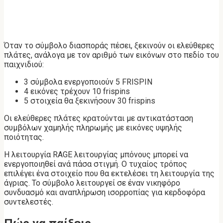
Όταν το σύμβολο διασποράς πέσει, ξεκινούν οι ελεύθερες
πλάτες, ανάλογα με τον αριθμό των εικόνων στο πεδίο του
παιχνιδιού:
3 σύμβολα ενεργοποιούν 5 FRISPIN
4 εικόνες τρέχουν 10 frispins
5 στοιχεία θα ξεκινήσουν 30 frispins
Οι ελεύθερες πλάτες κρατούνται με αντικατάσταση
συμβόλων χαμηλής πληρωμής με εικόνες υψηλής
ποιότητας.
Η λειτουργία RAGE λειτουργίας μπόνους μπορεί να
ενεργοποιηθεί ανά πάσα στιγμή. Ο τυχαίος τρόπος
επιλέγει ένα στοιχείο που θα εκτελέσει τη λειτουργία της
άγριας. Το σύμβολο λειτουργεί σε έναν νικηφόρο
συνδυασμό και αναπλήρωση ισορροπίας για κερδοφόρα
συντελεστές.