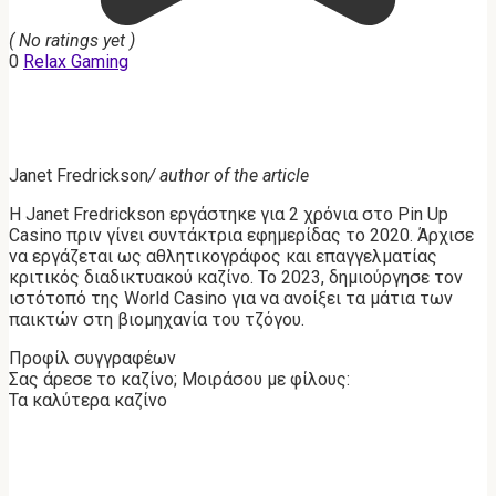
( No ratings yet )
0
Relax Gaming
Janet Fredrickson
/ author of the article
Η Janet Fredrickson εργάστηκε για 2 χρόνια στο Pin Up
Casino πριν γίνει συντάκτρια εφημερίδας το 2020. Άρχισε
να εργάζεται ως αθλητικογράφος και επαγγελματίας
κριτικός διαδικτυακού καζίνο. Το 2023, δημιούργησε τον
ιστότοπό της World Casino για να ανοίξει τα μάτια των
παικτών στη βιομηχανία του τζόγου.
Προφίλ συγγραφέων
Σας άρεσε το καζίνο; Μοιράσου με φίλους:
Τα καλύτερα καζίνο