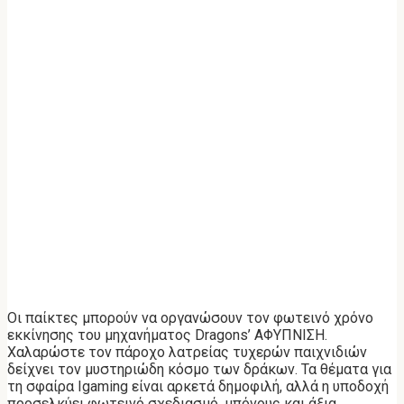
Οι παίκτες μπορούν να οργανώσουν τον φωτεινό χρόνο
εκκίνησης του μηχανήματος Dragons’ ΑΦΥΠΝΙΣΗ.
Χαλαρώστε τον πάροχο λατρείας τυχερών παιχνιδιών
δείχνει τον μυστηριώδη κόσμο των δράκων. Τα θέματα για
τη σφαίρα Igaming είναι αρκετά δημοφιλή, αλλά η υποδοχή
προσελκύει φωτεινό σχεδιασμό, μπόνους και άξια