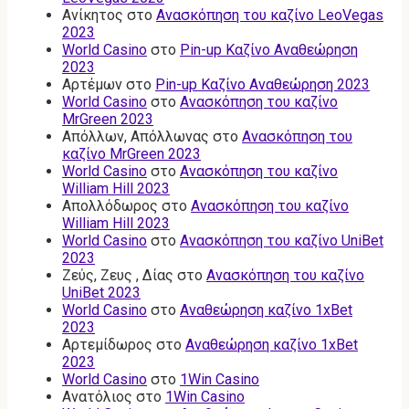
Ανίκητος
στο
Ανασκόπηση του καζίνο LeoVegas
2023
World Casino
στο
Pin-up Καζίνο Αναθεώρηση
2023
Αρτέμων
στο
Pin-up Καζίνο Αναθεώρηση 2023
World Casino
στο
Ανασκόπηση του καζίνο
MrGreen 2023
Απόλλων, Απόλλωνας
στο
Ανασκόπηση του
καζίνο MrGreen 2023
World Casino
στο
Ανασκόπηση του καζίνο
William Hill 2023
Απολλόδωρος
στο
Ανασκόπηση του καζίνο
William Hill 2023
World Casino
στο
Ανασκόπηση του καζίνο UniBet
2023
Ζεύς, Ζευς , Δίας
στο
Ανασκόπηση του καζίνο
UniBet 2023
World Casino
στο
Αναθεώρηση καζίνο 1xBet
2023
Αρτεμίδωρος
στο
Αναθεώρηση καζίνο 1xBet
2023
World Casino
στο
1Win Casino
Ανατόλιος
στο
1Win Casino