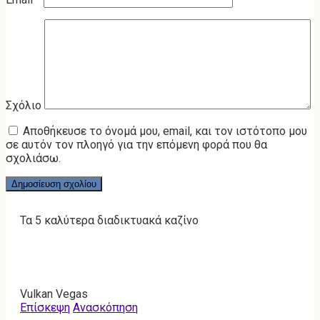
Σχόλιο
Αποθήκευσε το όνομά μου, email, και τον ιστότοπο μου
σε αυτόν τον πλοηγό για την επόμενη φορά που θα
σχολιάσω.
Τα 5 καλύτερα διαδικτυακά καζίνο
Vulkan Vegas
Επίσκεψη
Ανασκόπηση