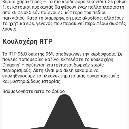
Κύριοι χαρακτήρες — Τα πιο κερδοφόρα εικονίδια. Σε ρυθμό
1, οι κάτοικοι πυρκαγιάς θα φέρουν έναν πολλαπλασιαστή
από x6 σε x25 εάν παίρνουν 5 κύτταρα του πεδίου
παιχνιδιού. Κατά τη διαμόρφωση μιας αλυσίδας, αλλάζουν
τα ηχητικά εφέ, γεγονός που παρακινεί περαιτέρω σωστές
λύσεις.
Κουλοχέρη RTP
Το RTP 96.Ο δείκτης 96% αποδεικνύει την κερδοφορία. Σε
πολλές τοποθεσίες καζίνο, εκτελέστε το κουλοχέρη
Dragons’ Η αφύπνιση επιτρέπεται δωρεάν χωρίς
περιορισμούς. Αυτή είναι μια άλλη ευκαιρία να
επαληθεύσουμε τα πλεονεκτήματα μιας συναρπαστικής
και μυστηριώδους ιστορίας.
Βαθμολογήστε αυτό το άρθρο