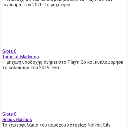
Ιανουάριο του 2020. Το μηχάνημα
Slots
0
Tome of Madness
Η μηχανή υποδοχής ανήκει στο Play’n Go και κυκλοφόρησε
το καλοκαίρι του 2019. Ένα
Slots
0
Bonus Bunnies
Το χαρτοφυλάκιο του παρόχου λατρείας Nolimit City