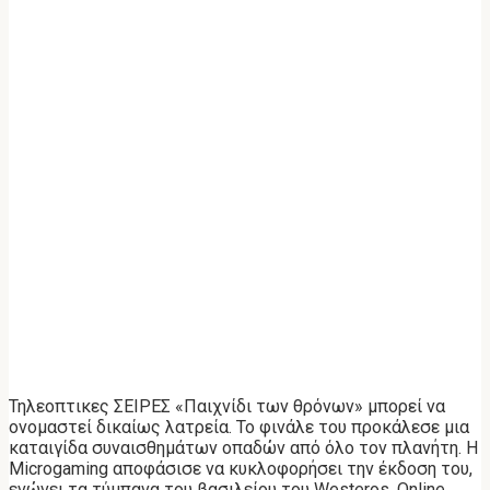
Τηλεοπτικες ΣΕΙΡΕΣ «Παιχνίδι των θρόνων» μπορεί να
ονομαστεί δικαίως λατρεία. Το φινάλε του προκάλεσε μια
καταιγίδα συναισθημάτων οπαδών από όλο τον πλανήτη. Η
Microgaming αποφάσισε να κυκλοφορήσει την έκδοση του,
ενώνει τα τύμπανα του βασιλείου του Westeros. Online