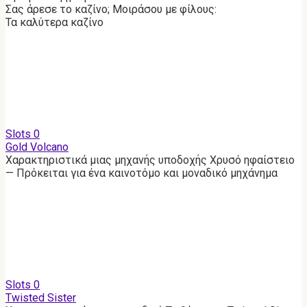
Σας άρεσε το καζίνο; Μοιράσου με φίλους:
Τα καλύτερα καζίνο
Slots
0
Gold Volcano
Χαρακτηριστικά μιας μηχανής υποδοχής Χρυσό ηφαίστειο
— Πρόκειται για ένα καινοτόμο και μοναδικό μηχάνημα
Slots
0
Twisted Sister