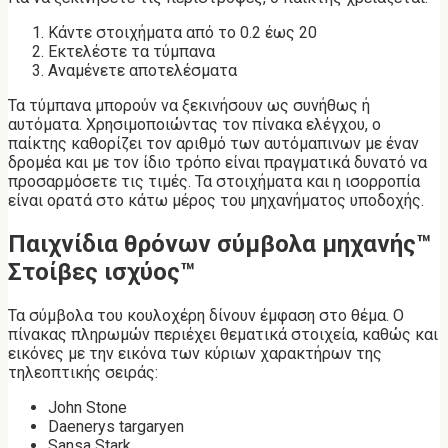
Κάντε στοιχήματα από το 0.2 έως 20
Εκτελέστε τα τύμπανα
Αναμένετε αποτελέσματα
Τα τύμπανα μπορούν να ξεκινήσουν ως συνήθως ή
αυτόματα. Χρησιμοποιώντας τον πίνακα ελέγχου, ο
παίκτης καθορίζει τον αριθμό των αυτόμαπινων με έναν
δρομέα και με τον ίδιο τρόπο είναι πραγματικά δυνατό να
προσαρμόσετε τις τιμές. Τα στοιχήματα και η ισορροπία
είναι ορατά στο κάτω μέρος του μηχανήματος υποδοχής.
Παιχνίδια θρόνων σύμβολα μηχανής™
Στοίβες ισχύος™
Τα σύμβολα του κουλοχέρη δίνουν έμφαση στο θέμα. Ο
πίνακας πληρωμών περιέχει θεματικά στοιχεία, καθώς και
εικόνες με την εικόνα των κύριων χαρακτήρων της
τηλεοπτικής σειράς:
John Stone
Daenerys targaryen
Sansa Stark