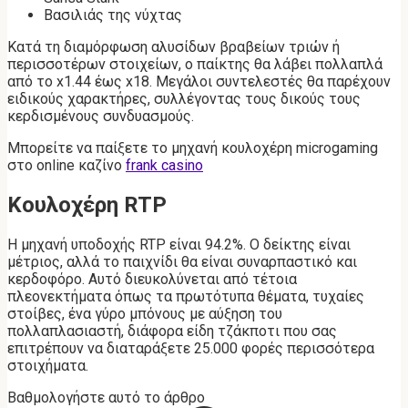
Βασιλιάς της νύχτας
Κατά τη διαμόρφωση αλυσίδων βραβείων τριών ή
περισσοτέρων στοιχείων, ο παίκτης θα λάβει πολλαπλά
από το x1.44 έως x18. Μεγάλοι συντελεστές θα παρέχουν
ειδικούς χαρακτήρες, συλλέγοντας τους δικούς τους
κερδισμένους συνδυασμούς.
Μπορείτε να παίξετε το μηχανή κουλοχέρη microgaming
στο online καζίνο
frank casino
Κουλοχέρη RTP
Η μηχανή υποδοχής RTP είναι 94.2%. Ο δείκτης είναι
μέτριος, αλλά το παιχνίδι θα είναι συναρπαστικό και
κερδοφόρο. Αυτό διευκολύνεται από τέτοια
πλεονεκτήματα όπως τα πρωτότυπα θέματα, τυχαίες
στοίβες, ένα γύρο μπόνους με αύξηση του
πολλαπλασιαστή, διάφορα είδη τζάκποτι που σας
επιτρέπουν να διαταράξετε 25.000 φορές περισσότερα
στοιχήματα.
Βαθμολογήστε αυτό το άρθρο