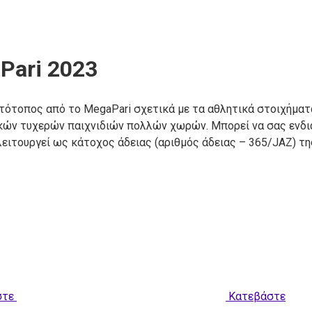
Pari 2023
τότοπος από το MegaPari σχετικά με τα αθλητικά στοιχήματα 
ικών τυχερών παιχνιδιών πολλών χωρών. Μπορεί να σας ενδι
ιτουργεί ως κάτοχος άδειας (αριθμός άδειας – 365/JAZ) της
στε
Κατεβάστε