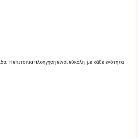
α. Η επιτόπια πλοήγηση είναι εύκολη, με κάθε ενότητα