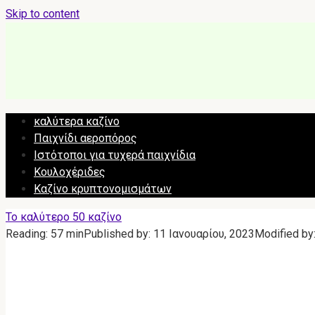
Skip to content
καλύτερα καζίνο
Παιχνίδι αεροπόρος
Ιστότοποι για τυχερά παιχνίδια
Κουλοχέριδες
Καζίνο κρυπτονομισμάτων
Το καλύτερο 50 καζίνο
Reading:
57 min
Published by:
11 Ιανουαρίου, 2023
Modified by