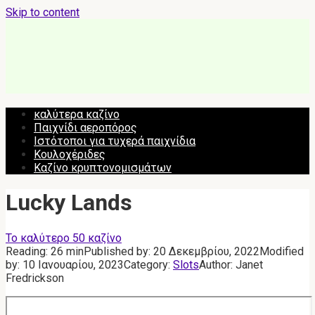
Skip to content
καλύτερα καζίνο
Παιχνίδι αεροπόρος
Ιστότοποι για τυχερά παιχνίδια
Κουλοχέριδες
Καζίνο κρυπτονομισμάτων
Lucky Lands
Το καλύτερο 50 καζίνο
Reading:
26 min
Published by:
20 Δεκεμβρίου, 2022
Modified
by:
10 Ιανουαρίου, 2023
Category:
Slots
Author:
Janet
Fredrickson