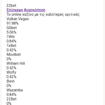
22bet
Επίσκεψη
Ανασκόπηση
Το online καζίνο με τις καλύτερες κριτικές
Vulkan Vegas
91.98%
GGbet
5.06%
1Win
0.84%
1xBet
0.42%
Mostbet
0%
William Hill
0.42%
Wolfy
0.42%
Bwin
0%
Wazamba
0.84%
22Bet
0%