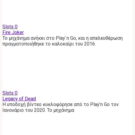
Slots
0
Fire Joker
Το μηχάνημα ανήκει στο Play`n Go, και η απελευθέρωση
πραγματοποιήθηκε το καλοκαίρι του 2016.
Slots
0
Legacy of Dead
Η υποδοχή βίντεο κυκλοφόρησε από το Play’n Go τον
Ιανουάριο του 2020. Το μηχάνημα