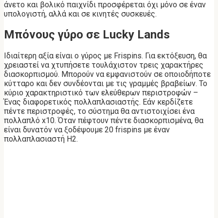
άνετο και βολικό παιχνίδι προσφέρεται όχι μόνο σε έναν
υπολογιστή, αλλά και σε κινητές συσκευές.
Μπόνους γύρο σε Lucky Lands
Ιδιαίτερη αξία είναι ο γύρος με Frispins. Για εκτόξευση, θα
χρειαστεί να χτυπήσετε τουλάχιστον τρεις χαρακτήρες
διασκορπισμού. Μπορούν να εμφανιστούν σε οποιοδήποτε
κύτταρο και δεν συνδέονται με τις γραμμές βραβείων. Το
κύριο χαρακτηριστικό των ελεύθερων περιστροφών –
Ένας διαφορετικός πολλαπλασιαστής. Εάν κερδίζετε
πέντε περιστροφές, το σύστημα θα αντιστοιχίσει ένα
πολλαπλό x10. Όταν πέφτουν πέντε διασκορπισμένα, θα
είναι δυνατόν να ξοδέψουμε 20 frispins με έναν
πολλαπλασιαστή H2.