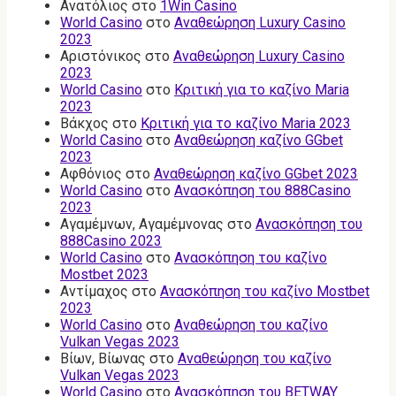
Ανατόλιος
στο
1Win Casino
World Casino
στο
Αναθεώρηση Luxury Casino
2023
Αριστόνικος
στο
Αναθεώρηση Luxury Casino
2023
World Casino
στο
Κριτική για το καζίνο Maria
2023
Βάκχος
στο
Κριτική για το καζίνο Maria 2023
World Casino
στο
Αναθεώρηση καζίνο GGbet
2023
Αφθόνιος
στο
Αναθεώρηση καζίνο GGbet 2023
World Casino
στο
Ανασκόπηση του 888Casino
2023
Aγαμέμνων, Αγαμέμνονας
στο
Ανασκόπηση του
888Casino 2023
World Casino
στο
Ανασκόπηση του καζίνο
Mostbet 2023
Αντίμαχος
στο
Ανασκόπηση του καζίνο Mostbet
2023
World Casino
στο
Αναθεώρηση του καζίνο
Vulkan Vegas 2023
Βίων, Βίωνας
στο
Αναθεώρηση του καζίνο
Vulkan Vegas 2023
World Casino
στο
Ανασκόπηση του BETWAY