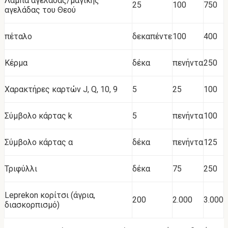
Λάμπα αγελάδας/μαγικής
25
100
750
αγελάδας του Θεού
πέταλο
δεκαπέντε
100
400
Κέρμα
δέκα
πενήντα
250
Χαρακτήρες καρτών J, Q, 10, 9
5
25
100
Σύμβολο κάρτας k
5
πενήντα
100
Σύμβολο κάρτας α
δέκα
πενήντα
125
Τριφύλλι
δέκα
75
250
Leprekon κορίτσι (άγρια,
200
2.000
3.000
διασκορπισμό)