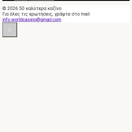
© 2026 50 καλύτερα καζίνο
Για όλες τις ερωτήσεις, γράψτε στο mail
info.worldcasino@gmail.com