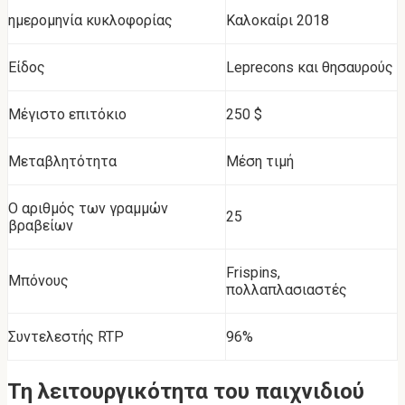
ημερομηνία κυκλοφορίας
Καλοκαίρι 2018
Είδος
Leprecons και θησαυρούς
Μέγιστο επιτόκιο
250 $
Μεταβλητότητα
Μέση τιμή
Ο αριθμός των γραμμών
25
βραβείων
Frispins,
Μπόνους
πολλαπλασιαστές
Συντελεστής RTP
96%
Τη λειτουργικότητα του παιχνιδιού