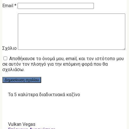
Email
*
Σχόλιο
Αποθήκευσε το όνομά μου, email, και τον ιστότοπο μου
σε αυτόν τον πλοηγό για την επόμενη φορά που θα
σχολιάσω.
Τα 5 καλύτερα διαδικτυακά καζίνο
Vulkan Vegas