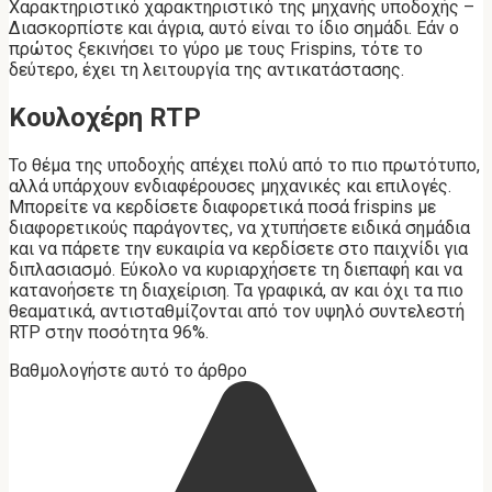
Χαρακτηριστικό χαρακτηριστικό της μηχανής υποδοχής –
Διασκορπίστε και άγρια, αυτό είναι το ίδιο σημάδι. Εάν ο
πρώτος ξεκινήσει το γύρο με τους Frispins, τότε το
δεύτερο, έχει τη λειτουργία της αντικατάστασης.
Κουλοχέρη RTP
Το θέμα της υποδοχής απέχει πολύ από το πιο πρωτότυπο,
αλλά υπάρχουν ενδιαφέρουσες μηχανικές και επιλογές.
Μπορείτε να κερδίσετε διαφορετικά ποσά frispins με
διαφορετικούς παράγοντες, να χτυπήσετε ειδικά σημάδια
και να πάρετε την ευκαιρία να κερδίσετε στο παιχνίδι για
διπλασιασμό. Εύκολο να κυριαρχήσετε τη διεπαφή και να
κατανοήσετε τη διαχείριση. Τα γραφικά, αν και όχι τα πιο
θεαματικά, αντισταθμίζονται από τον υψηλό συντελεστή
RTP στην ποσότητα 96%.
Βαθμολογήστε αυτό το άρθρο