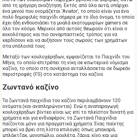
από τη γρήγορη αναζήτηση. Εκτός από όλα αυτά, υπάρχει
ένα μενού που ονομάζεται ‘Aviator’, το οποίο είναι για ένα
πολύ δημοφιλές παιχνίδι σήμερα με το ίδιο όνομα, το οποίο
έχει ήδη ενθουσιάσει τα μυαλά εκατομμυρίων gamers σε
όλο τον κόσμο. Μερικοί από αυτούς θεωρούν ότι είναι ο
ευκολότερος και πιο συναρπαστικός τρόπος για να
κερδίσουν και να αυξήσουν τους σωρούς των χρημάτων
στα υπόλοιπά τους.
Μεταξύ των κουλοχέρηδων, εμφανίζεται το Παιχνίδι του
Μήνα, το οποίο επιτρέπει τη νίκη σε εσωτερικό νόμισμα
καζίνο, το οποίο στη συνέχεια ανταλλάσσεται σε δωρεάν
περιστροφές (FS) στο κατάστημα του καζίνο.
Ζωντανό καζίνο
Τα ζωντανά παιχνίδια του καζίνο περιλαμβάνουν 120
ονόματα (και αναπληρώνονται). Ενώ η αναπαραγωγή
κουλοχέρηδων βίντεο είναι ως επί το πλείστον δυνατή για
χρήματα και για ενδιαφέρον, τα Ζωντανά Παιχνίδια
παίζονται μόνο για πραγματικά χρήματα. Ένας παίκτης
μπορεί να βρει στη λίστα επιλογές όπως μπακαρά,
μπλάκτζακ, μονοπώλιο, ρουλέτα, ζάρια, κίνο και μια