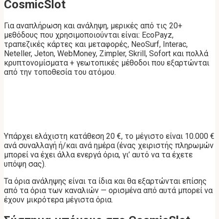
CosmicSlot
Για αναπλήρωση και ανάληψη, μερικές από τις 20+
μεθόδους που χρησιμοποιούνται είναι: EcoPayz,
τραπεζικές κάρτες και μεταφορές, NeoSurf, Interac,
Neteller, Jeton, WebMoney, Zimpler, Skrill, Sofort και πολλά
κρυπτονομίσματα + γεωτοπικές μέθοδοι που εξαρτώνται
από την τοποθεσία του ατόμου.
Υπάρχει ελάχιστη κατάθεση 20 €, το μέγιστο είναι 10.000 €
ανά συναλλαγή ή/και ανά ημέρα (ένας χειριστής πληρωμών
μπορεί να έχει άλλα ενεργά όρια, γι’ αυτό να τα έχετε
υπόψη σας).
Τα όρια ανάληψης είναι τα ίδια και θα εξαρτώνται επίσης
από τα όρια των καναλιών — ορισμένα από αυτά μπορεί να
έχουν μικρότερα μέγιστα όρια.