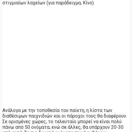
στιγμιαίων λαχείων (για παράδειγμα, Κίνο).
Ανάλογα με την τοποθεσία του παίκτη, η λίστα των
διαθέσιμων παιχνιδιών και οι πάροχοι τους θα διαφέρουν.
Σε ορισμένες χώρες, το τελευταίο μπορεί να είναι πολύ
πάνω από 50 ονόματα, ενώ σε άλλες, θα υπάρχουν 20-30