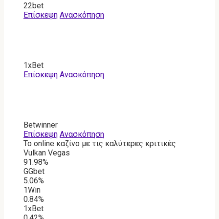
22bet
Επίσκεψη
Ανασκόπηση
1xBet
Επίσκεψη
Ανασκόπηση
Betwinner
Επίσκεψη
Ανασκόπηση
Το online καζίνο με τις καλύτερες κριτικές
Vulkan Vegas
91.98%
GGbet
5.06%
1Win
0.84%
1xBet
0.42%