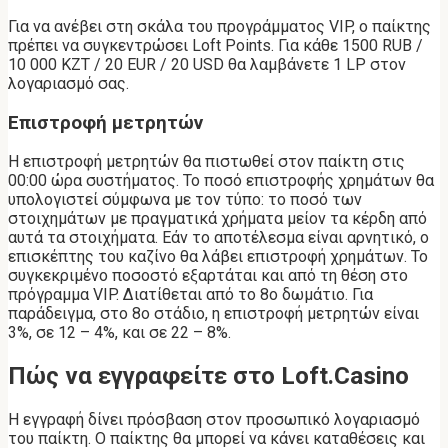
Για να ανέβει στη σκάλα του προγράμματος VIP, ο παίκτης
πρέπει να συγκεντρώσει Loft Points. Για κάθε 1500 RUB /
10 000 KZT / 20 EUR / 20 USD θα λαμβάνετε 1 LP στον
λογαριασμό σας.
Επιστροφή μετρητών
Η επιστροφή μετρητών θα πιστωθεί στον παίκτη στις
00:00 ώρα συστήματος. Το ποσό επιστροφής χρημάτων θα
υπολογιστεί σύμφωνα με τον τύπο: το ποσό των
στοιχημάτων με πραγματικά χρήματα μείον τα κέρδη από
αυτά τα στοιχήματα. Εάν το αποτέλεσμα είναι αρνητικό, ο
επισκέπτης του καζίνο θα λάβει επιστροφή χρημάτων. Το
συγκεκριμένο ποσοστό εξαρτάται και από τη θέση στο
πρόγραμμα VIP. Διατίθεται από το 8ο δωμάτιο. Για
παράδειγμα, στο 8ο στάδιο, η επιστροφή μετρητών είναι
3%, σε 12 – 4%, και σε 22 – 8%.
Πώς να εγγραφείτε στο Loft.Casino
Η εγγραφή δίνει πρόσβαση στον προσωπικό λογαριασμό
του παίκτη. Ο παίκτης θα μπορεί να κάνει καταθέσεις και