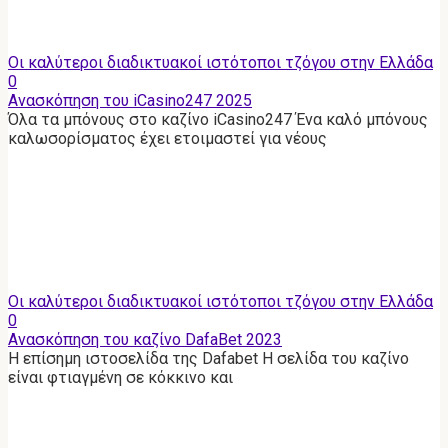
Οι καλύτεροι διαδικτυακοί ιστότοποι τζόγου στην Ελλάδα
0
Ανασκόπηση του iCasino247 2025
Όλα τα μπόνους στο καζίνο iCasino247 Ένα καλό μπόνους
καλωσορίσματος έχει ετοιμαστεί για νέους
Οι καλύτεροι διαδικτυακοί ιστότοποι τζόγου στην Ελλάδα
0
Ανασκόπηση του καζίνο DafaBet 2023
Η επίσημη ιστοσελίδα της Dafabet Η σελίδα του καζίνο
είναι φτιαγμένη σε κόκκινο και