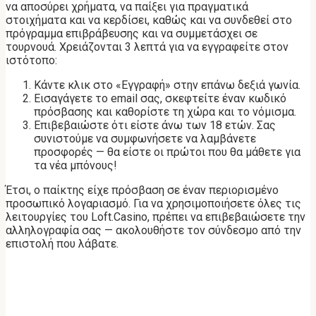
να αποσύρει χρήματα, να παίξει για πραγματικά
στοιχήματα και να κερδίσει, καθώς και να συνδεθεί στο
πρόγραμμα επιβράβευσης και να συμμετάσχει σε
τουρνουά. Χρειάζονται 3 λεπτά για να εγγραφείτε στον
ιστότοπο:
Κάντε κλικ στο «Εγγραφή» στην επάνω δεξιά γωνία.
Εισαγάγετε το email σας, σκεφτείτε έναν κωδικό
πρόσβασης και καθορίστε τη χώρα και το νόμισμα.
Επιβεβαιώστε ότι είστε άνω των 18 ετών. Σας
συνιστούμε να συμφωνήσετε να λαμβάνετε
προσφορές — θα είστε οι πρώτοι που θα μάθετε για
τα νέα μπόνους!
Έτσι, ο παίκτης είχε πρόσβαση σε έναν περιορισμένο
προσωπικό λογαριασμό. Για να χρησιμοποιήσετε όλες τις
λειτουργίες του Loft.Casino, πρέπει να επιβεβαιώσετε την
αλληλογραφία σας — ακολουθήστε τον σύνδεσμο από την
επιστολή που λάβατε.