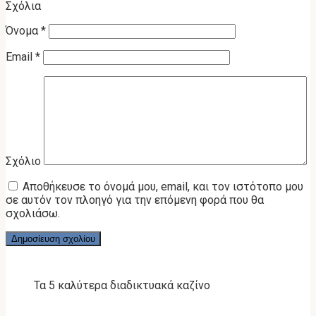
Σχόλια
Όνομα
*
Email
*
Σχόλιο
Αποθήκευσε το όνομά μου, email, και τον ιστότοπο μου
σε αυτόν τον πλοηγό για την επόμενη φορά που θα
σχολιάσω.
Τα 5 καλύτερα διαδικτυακά καζίνο