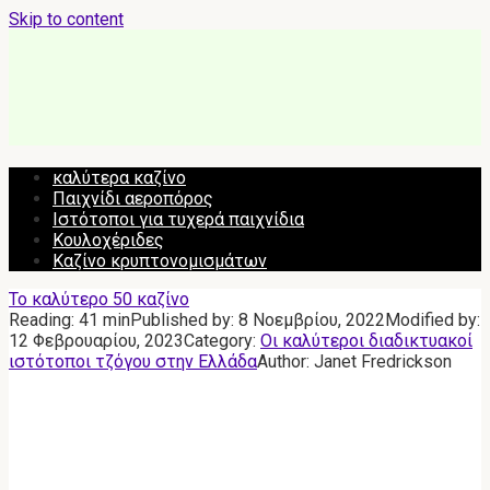
Skip to content
καλύτερα καζίνο
Παιχνίδι αεροπόρος
Ιστότοποι για τυχερά παιχνίδια
Κουλοχέριδες
Καζίνο κρυπτονομισμάτων
Το καλύτερο 50 καζίνο
Reading:
41 min
Published by:
8 Νοεμβρίου, 2022
Modified by:
12 Φεβρουαρίου, 2023
Category:
Οι καλύτεροι διαδικτυακοί
ιστότοποι τζόγου στην Ελλάδα
Author:
Janet Fredrickson