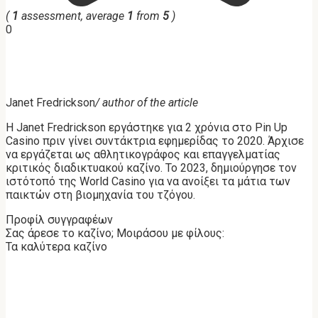
(
1
assessment, average
1
from
5
)
0
Janet Fredrickson
/ author of the article
Η Janet Fredrickson εργάστηκε για 2 χρόνια στο Pin Up
Casino πριν γίνει συντάκτρια εφημερίδας το 2020. Άρχισε
να εργάζεται ως αθλητικογράφος και επαγγελματίας
κριτικός διαδικτυακού καζίνο. Το 2023, δημιούργησε τον
ιστότοπό της World Casino για να ανοίξει τα μάτια των
παικτών στη βιομηχανία του τζόγου.
Προφίλ συγγραφέων
Σας άρεσε το καζίνο; Μοιράσου με φίλους:
Τα καλύτερα καζίνο