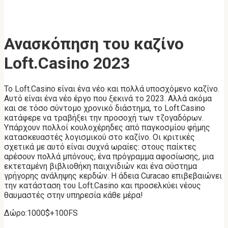
Ανασκόπηση του καζίνο
Loft.Casino 2023
Το Loft.Casino είναι ένα νέο και πολλά υποσχόμενο καζίνο.
Αυτό είναι ένα νέο έργο που ξεκινά το 2023. Αλλά ακόμα
και σε τόσο σύντομο χρονικό διάστημα, το Loft.Casino
κατάφερε να τραβήξει την προσοχή των τζογαδόρων.
Υπάρχουν πολλοί κουλοχέρηδες από παγκοσμίου φήμης
κατασκευαστές λογισμικού στο καζίνο. Οι κριτικές
σχετικά με αυτό είναι συχνά ωραίες: στους παίκτες
αρέσουν πολλά μπόνους, ένα πρόγραμμα αφοσίωσης, μια
εκτεταμένη βιβλιοθήκη παιχνιδιών και ένα σύστημα
γρήγορης ανάληψης κερδών. Η άδεια Curacao επιβεβαιώνει
την κατάσταση του Loft.Casino και προσελκύει νέους
θαυμαστές στην υπηρεσία κάθε μέρα!
Δώρο:1000$+100FS