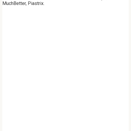
MuchBetter, Piastrix.