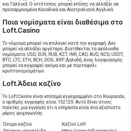
και Γαλλικά. Ο ιστότοπος μπορεί επίσης να αλλάξει σε
προσαρμοσμένα Καναδικά και Αυστραλιανά Αγγλικά.
Ποια νομίσματα είναι διαθέσιμα στο
Loft.Casino
Το νόμισμα μπορεί να επιλεγεί κατά την εγγραφή. Δεν
μπορεί να αλλάξει αργότερα. Διατίθενται τα ακόλουθα
νομίσματα: USD, EUR, RUB, KZT, INR, CAD, AUD, NZD, USDT,
BTC, LTC, ETH, BCH, DOG, XRP. Δηλαδή, ένας λογαριασμός
μπορεί να εγγραφεί ακόμα και με πορτοφόλι
κρυπτονομισμάτων.
Loft.Άδεια καζίνο
Το Loft.Casino είναι επίσημα εγγεγραμμένο στο Κουρασάο,
ο αριθμός εγγραφής είναι 152125. Αυτό δίνει στους
παίκτες μια εγγύηση ότι η υπηρεσία είναι ένα αξιόπιστο
μέρος ψυχαγωγίας.
Όνομα καζίνο
Καζίνο Loft
Επίσημη ιστοσελίδα
https://www.loft.casino/ru/