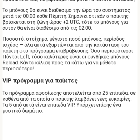
Το μπόνους θα είναι διαθέσιμο την ώρα του συστήματος
μετά τις 00:00 κάθε Πέμπτη. Σημαίνει ότι εάν ο παίκτης
βρίσκεται στη ζώνη ώρας +2 UTC, τότε το μπόνους για
αυτόν θα είναι διαθέσιμο από τις 02:00.
Ποσοστό, στοίχημα, μέγιστο ποσό μπόνους, περίοδος
ισχύος — όλα αυτά εξαρτώνται από την κατάσταση του
παίκτη στο πρόγραμμα επιβράβευσης. Όσο περισσότεροι
Πόντοι Loft, τόσο καλύτερες είναι οι συνθήκες μπόνους
Reload. Κάντε κύλιση προς τα κάτω για να μάθετε
περισσότερα!
VIP πρόγραμμα για παίκτες
Το πρόγραμμα αφοσίωσης αποτελείται από 25 επίπεδα, σε
καθένα από τα οποία ο παίκτης λαμβάνει νέες ευκαιρίες.
Τα 5 από αυτά είναι επίπεδα VIP. Υπάρχει επίσης ένα
μυστικό δωμάτιο.